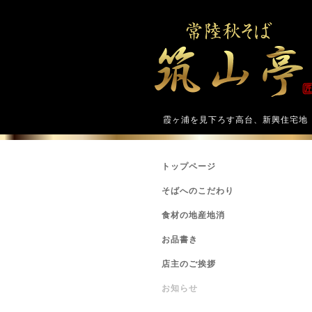
霞ヶ浦を見下ろす高台、新興住宅地
トップページ
そばへのこだわり
食材の地産地消
お品書き
店主のご挨拶
お知らせ