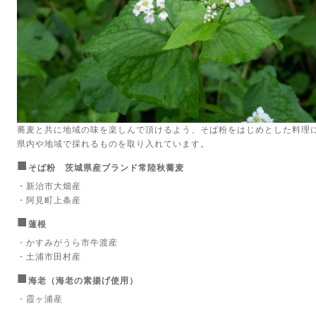
蕎麦と共に地域の味を楽しんで頂けるよう、そば粉をはじめとした料理
県内や地域で採れるものを取り入れています。
■
そば粉 茨城県産ブランド常陸秋蕎麦
・新治市大畑産
・阿見町上条産
■
蓮根
・かすみがうら市牛渡産
・土浦市田村産
■
海老（海老の素揚げ使用）
・霞ヶ浦産