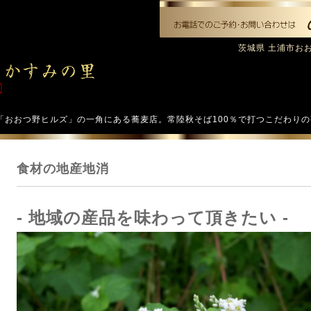
茨城県 土浦市おおつ
「おおつ野ヒルズ」の一角にある蕎麦店。常陸秋そば100％で打つこだわり
食材の地産地消
- 地域の産品を味わって頂きたい -