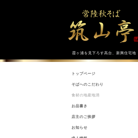
霞ヶ浦を見下ろす高台、新興住宅地
トップページ
そばへのこだわり
食材の地産地消
お品書き
店主のご挨拶
お知らせ