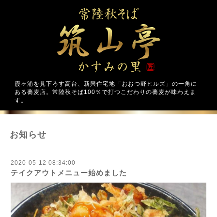
霞ヶ浦を見下ろす高台、新興住宅地「おおつ野ヒルズ」の一角に
ある蕎麦店。常陸秋そば100％で打つこだわりの蕎麦が味わえま
す。
お知らせ
2020-05-12 08:34:00
テイクアウトメニュー始めました