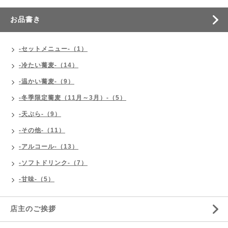
お品書き
-セットメニュー-（1）
-冷たい蕎麦-（14）
-温かい蕎麦-（9）
-冬季限定蕎麦（11月～3月）-（5）
-天ぷら-（9）
-その他-（11）
-アルコール-（13）
-ソフトドリンク-（7）
-甘味-（5）
店主のご挨拶