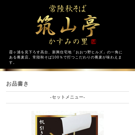
霞ヶ浦を見下ろす高台、新興住宅地「おおつ野ヒルズ」の一角に
ある蕎麦店。常陸秋そば100％で打つこだわりの蕎麦が味わえま
す。
お品書き
-セットメニュー-