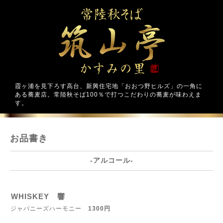
霞ヶ浦を見下ろす高台、新興住宅地「おおつ野ヒルズ」の一角に
ある蕎麦店。常陸秋そば100％で打つこだわりの蕎麦が味わえま
す。
お品書き
-アルコール-
WHISKEY 響
ジャパニーズハーモニー
1300円