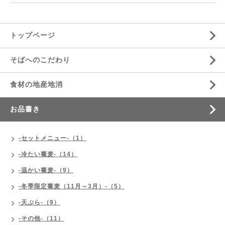
トップページ
そばへのこだわり
食材の地産地消
お品書き
-セットメニュー-（1）
-冷たい蕎麦-（14）
-温かい蕎麦-（9）
-冬季限定蕎麦（11月～3月）-（5）
-天ぷら-（9）
-その他-（11）