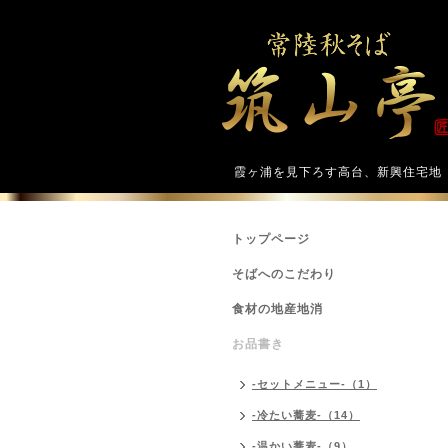
霞ヶ浦を見下ろす高台、新興住宅地
トップページ
そばへのこだわり
食材の地産地消
お品書き
-セットメニュー-（1）
-冷たい蕎麦-（14）
-温かい蕎麦-（9）