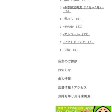
-冬季限定蕎麦（11月～3月）-
（5）
-天ぷら-（9）
-その他-（11）
-アルコール-（13）
-ソフトドリンク-（7）
-甘味-（5）
店主のご挨拶
お知らせ
求人情報
店舗情報 / アクセス
お持ち帰り用冷凍蕎麦