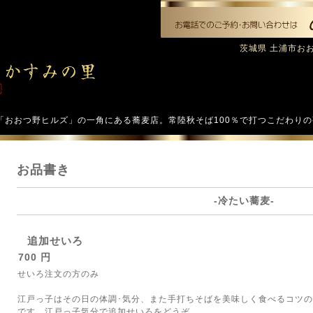
茨城県 土浦市おおつ
「おおつ野ヒルズ」の一角にある蕎麦店。常陸秋そば100％で打つこだわり
お品書き
-冷たい蕎麦-
追加せいろ
700 円
せいろ注文の方のみ
江戸っ子はその日の体調･気分、また手打ちそばを美味しく食べるコツ
です。江戸っ子気分で追加せいろをどうぞ。