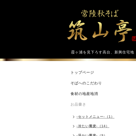
霞ヶ浦を見下ろす高台、新興住宅地
トップページ
そばへのこだわり
食材の地産地消
お品書き
-セットメニュー-（1）
-冷たい蕎麦-（14）
-温かい蕎麦-（9）