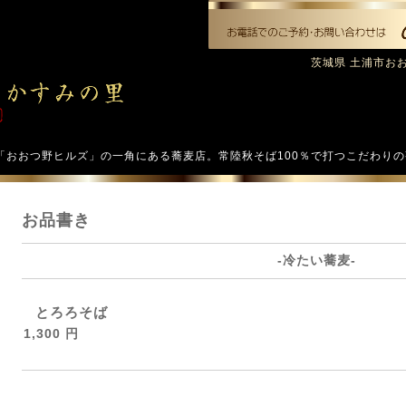
茨城県 土浦市おおつ
「おおつ野ヒルズ」の一角にある蕎麦店。常陸秋そば100％で打つこだわり
お品書き
-冷たい蕎麦-
とろろそば
1,300 円