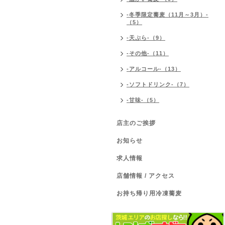
-冬季限定蕎麦（11月～3月）-
（5）
-天ぷら-（9）
-その他-（11）
-アルコール-（13）
-ソフトドリンク-（7）
-甘味-（5）
店主のご挨拶
お知らせ
求人情報
店舗情報 / アクセス
お持ち帰り用冷凍蕎麦